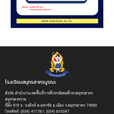
โรงเรียนสมุทรสาครบูรณะ
สังกัด สํานักงานเขตพื้นที่การศึกษามัธยมศึกษาสมุทรสาคร
สมุทรสงคราม
ที่ตั้ง 919 ถ. นรสิงห์ ต.มหาชัย อ.เมือง จ.สมุทรสาคร 74000
โทรศัพท์: (034) 411787, (034) 810347