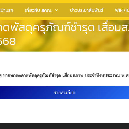
น้าแรก
เกี่ยวกับ สคณ.
ข่าวประชาสัมพันธ์
WIFI/I
พัสดุครุภัณฑ์ชำรุด เสื่อม
568
ศ ขายทอดตลาดพัสดุครุภัณฑ์ชำรุด เสื่อมสภาพ ประจำปีงบประมาณ พ.ศ
รายละเอียด