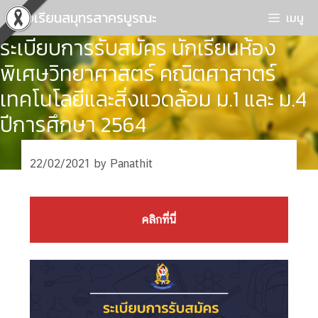
Skip
โรงเรียนสมุทรสาครบูรณะ
เมนู
to
ระเบียบการรับสมัคร นักเรียนห้อง
content
พิเศษวิทยาศาสตร์ คณิตศาสาตร์
เทคโนโลยีและสิ่งแวดล้อม ม.1 และ ม.4
ปีการศึกษา 2564
22/02/2021
by
Panathit
คลิกที่นี่