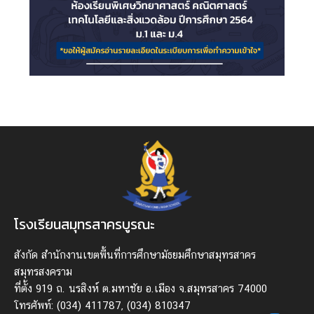
โรงเรียนสมุทรสาครบูรณะ
สังกัด สํานักงานเขตพื้นที่การศึกษามัธยมศึกษาสมุทรสาคร
สมุทรสงคราม
ที่ตั้ง 919 ถ. นรสิงห์ ต.มหาชัย อ.เมือง จ.สมุทรสาคร 74000
โทรศัพท์: (034) 411787, (034) 810347