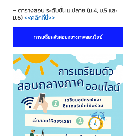
– ตารางสอบ ระดับชั้น ม.ปลาย (ม.4, ม.5 และ
ม.6)
<<คลิกที่นี่>>
การเตรียมตัวสอบกลางภาคออนไลน์