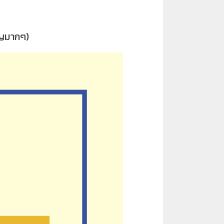
ญมากๆ)