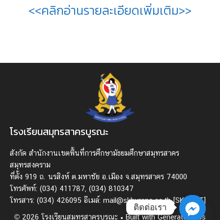
<<คลิกอ่านรายละเอียดเพิ่มเติม>>
โรงเรียนสมุทรสาครบูรณะ
สังกัด สํานักงานเขตพื้นที่การศึกษามัธยมศึกษาสมุทรสาคร
สมุทรสงคราม
ที่ตั้ง 919 ถ. นรสิงห์ ต.มหาชัย อ.เมือง จ.สมุทรสาคร 74000
โทรศัพท์: (034) 411787, (034) 810347
โทรสาร: (034) 426095 อีเมล์: mail@skburana.ac.th
[SKN ICT]
ติดต่อเรา
© 2026 โรงเรียนสมุทรสาครบูรณะ
• Built with
GeneratePress