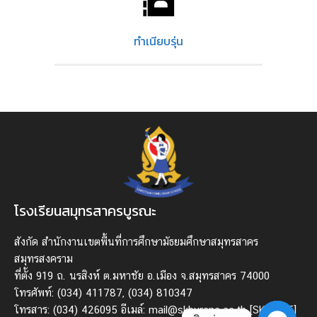
ทำเนียบรุ่น
โรงเรียนสมุทรสาครบูรณะ
สังกัด สํานักงานเขตพื้นที่การศึกษามัธยมศึกษาสมุทรสาคร
สมุทรสงคราม
ที่ตั้ง 919 ถ. นรสิงห์ ต.มหาชัย อ.เมือง จ.สมุทรสาคร 74000
โทรศัพท์: (034) 411787, (034) 810347
โทรสาร: (034) 426095 อีเมล์: mail@skburana.ac.th
[SKN ICT]